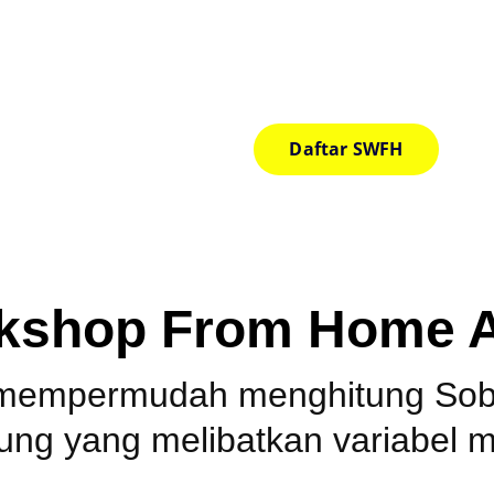
Link Akses InQuest Cal
Daftar Sekarang !!
Daftar SWFH
rkshop From Home A
empermudah menghitung Sobel
ng yang melibatkan variabel me