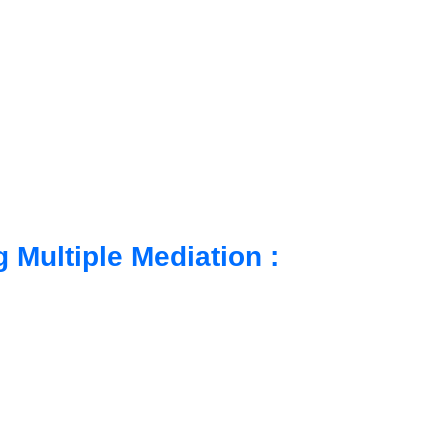
mo
Insight
InQuest Calculator
Contact Us
 Multiple Mediation : 