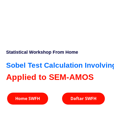
Home
Services
Pro
Statistical Workshop From Home
Sobel Test Calculation Involving
Applied to SEM-AMOS
Home SWFH
Daftar SWFH