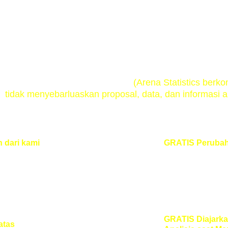
fit yang Akan Anda Dap
DIJAMIN KERAHASIAANNYA
(Arena Statistics berk
tidak menyebarluaskan proposal, data, dan informasi 
 dari kami
 (Tidak 
GRATIS Perubah
engurangan) data 
sampel sebelum in
ode analisis pasca 
yang diberikan ad
interpretasi)
GRATIS Diajark
atas
(hingga akhir 