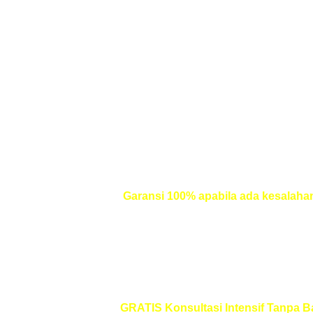
Bene
Garansi 100% apabila ada kesalahan
termasuk perubahan penambahan atau p
(variabel atau sampel) atau met
GRATIS Konsultasi Intensif Tanpa B