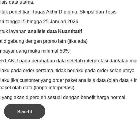
isis data utama.
ntuk penelitian Tugas Akhir Diploma, Skripsi dan Tesis
ari tanggal 5 hingga 25 Januari 2026
ntuk layanan 
analisis data
Kuantitatif
at digabung dengan promo lain (jika ada)
mbayar uang muka minimal 50% 
RLAKU pada perubahan data setelah interpretasi dan/atau modi
laku pada order pertama, tidak berlaku pada order selanjutnya
aku jika customer yang order paket analisis data (olah data + int
paket olah data (tanpa interpretasi)
ta yang akan diperoleh sesuai dengan benefit harga normal
Benefit