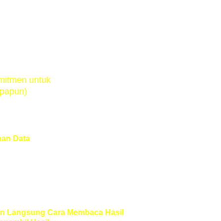
atkan
omitmen untuk 
apapun)
an Data
, penambahan atau pengurangan 
terpretasi tidak dikenakan biaya (output 
alah berasal dari data yang sudah Fixed)
an Langsung Cara Membaca Hasil 