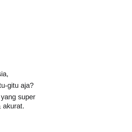
mo
Insight
InQuest Calculator
Contact Us
ia,
u-gitu aja?
 
yang super 
 akurat. 