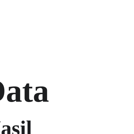
mo
Insight
InQuest Calculator
Contact Us
ata 
asil 