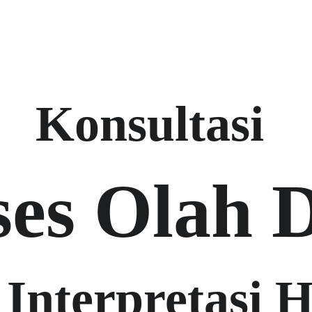
Home
Services
Pro
Konsultasi 
ses Olah D
Interpretasi H