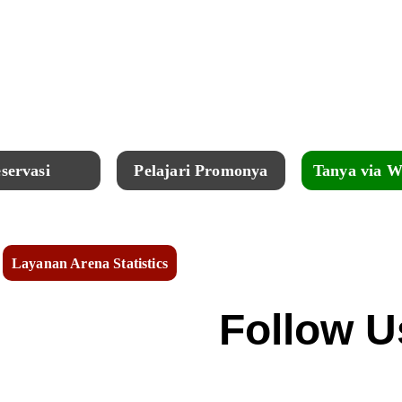
=== Mahasiswa Lain Sudah Terbantu ==
Sekarang Giliran Kamu..!!
servasi
Pelajari Promonya
Tanya via 
Layanan Arena Statistics
Follow U