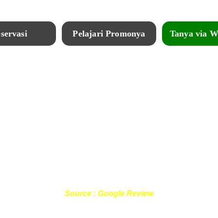
servasi
Pelajari Promonya
Tanya via 
What Our Customers Says??
Source : Google Review