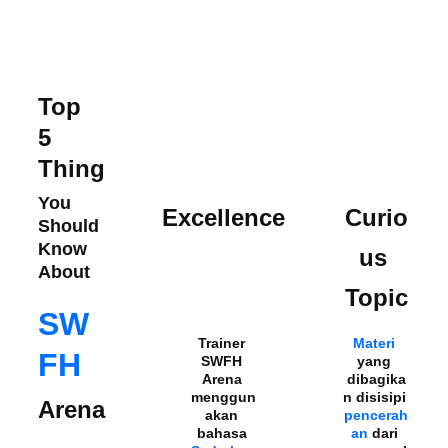
Top 
5 
Thing
You 
Excellence
Curio
Should 
Know 
us 
About
Topic
SW
Trainer 
Materi 
FH 
SWFH 
yang 
Arena 
dibagika
menggun
n disisipi 
Arena
akan 
pencerah
bahasa 
an 
dari 