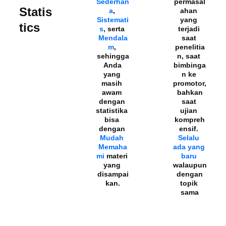
Sederhan
permasal
Statis
a
, 
ahan 
Sistemati
yang 
tics
s
, serta 
terjadi 
Mendala
saat 
m
, 
penelitia
sehingga
n, saat 
 Anda 
bimbinga
yang 
n ke 
masih 
promotor,
awam 
 bahkan 
dengan 
saat 
statistika 
ujian 
bisa 
kompreh
dengan 
ensif. 
Mudah 
Selalu 
Memaha
ada yang 
mi 
materi 
baru
yang 
walaupun
disampai
 dengan 
kan.
topik 
sama