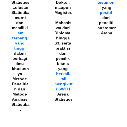
Statistics
Doktor, 
testimoni
 Lulusan 
maupun 
yang 
Statistika
Magister;
positif 
 murni 
dari 
dan 
Mahasis
peneliti 
memiliki 
wa dari 
customer
jam 
Diploma, 
 Arena.
terbang 
hingga 
yang 
S3, serta 
tinggi 
praktisi 
dalam 
dan 
berbagi 
pemilik 
ilmu 
bisnis 
khususn
yang 
ya 
berkali-
Metode 
kali 
Penelitia
mengikut
n dan 
i SWFH 
Metode 
Arena 
Analisis 
Statistics
Statistika
.