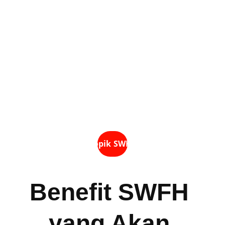
From Home 
(SWFH)
yang telah terbukti 
mencerahkan banyak 
peneliti di Indonesia..??
Topik SWFH
Benefit SWFH 
yang Akan 