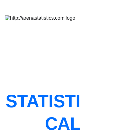
Home
Services
Promo
Insight
InQuest 
Calculator
Contact Us
STATISTI
CAL