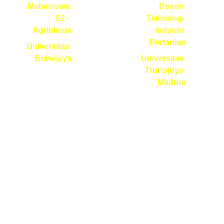
Mahasiswa 
Dosen 
S2 - 
Teknologi 
Agribisnis
Industri 
Pertanian
 Universitas 
Brawijaya
 Universitas 
Trunojoyo 
Madura
Masih ragu mengikuti 
Statistical 
Workshop 