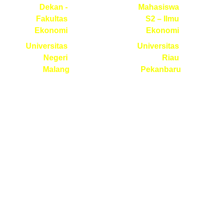
Dekan - 
Mahasiswa 
Fakultas 
S2 – Ilmu 
Ekonomi 
Ekonomi 
Universitas 
Universitas 
Negeri 
Riau 
Malang
Pekanbaru
Saya belajar 
Alhamdulillah 
banyak dari 
dapat ilmu 
SWFH Arena, 
tentang 
termasuk materi 
bagaimana 
moderasi multi 
melakukan 
group. 
analisis SEM 
Workshopnya 
menggunakan 
tidak hanya 
SmartPLS dan 
memberi materi 
WarpPLS, yang 