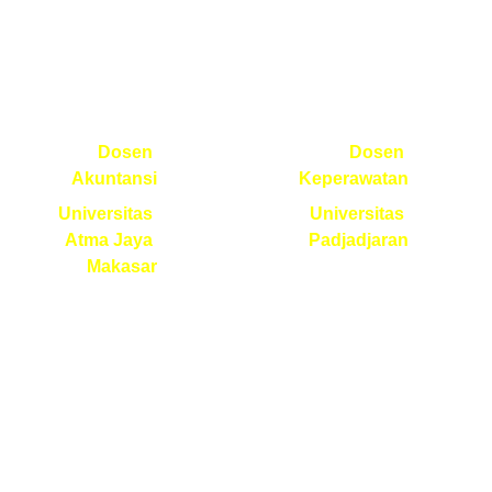
Pak 
Bu Efri 
Robert 
Widiyant
Jao
i
Dosen 
Dosen 
Akuntansi
Keperawatan
 Universitas 
 Universitas 
Atma Jaya 
Padjadjaran
Makasar
Seminar yang 
Belajar statistika 
simple 
di Arena aja.! 
penyampaiannya,
Penjelasan detail 
 mudah dicerna 
dan mudah 
materinya dan 
dipahami, semua 
mengena 
pertanyaan 