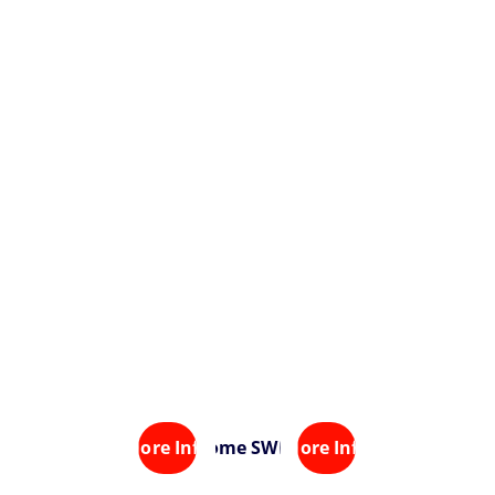
To
To
pik
pik
 1
 2
Path Analysis 
Sobel Test 
Calculation 
using The OLS 
involving Multiple 
Estimator :
Mediation :
The Overview 
Applied to 
and 
SEM-AMOS
Interpretation
More Info
Home SWFH
More Info