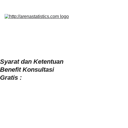
Home
Services
Promo
Insight
InQuest 
Calculator
Contact Us
Syarat dan Ketentuan 
Benefit Konsultasi 
Gratis :